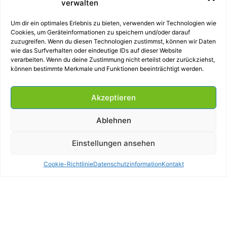
verwalten
Stande, da SepiaTS auf Basis Concurrent User lizenziert
werden kann
Um dir ein optimales Erlebnis zu bieten, verwenden wir Technologien wie
Cookies, um Geräteinformationen zu speichern und/oder darauf
zuzugreifen. Wenn du diesen Technologien zustimmst, können wir Daten
Diese Ersparnis steigt noch zusätzlich, wenn noch andere
wie das Surfverhalten oder eindeutige IDs auf dieser Website
verarbeiten. Wenn du deine Zustimmung nicht erteilst oder zurückziehst,
Lizenzen auf dem Terminalserver (3rd Party Tools)
können bestimmte Merkmale und Funktionen beeinträchtigt werden.
installiert werden müssen, welche am lokalen Client bereits
vorhanden sind!
Akzeptieren
Ablehnen
%
100
Einstellungen ansehen
Cookie-Richtlinie
Datenschutzinformation
Kontakt
PROGRAMMFUNKTIONALITÄTEN
Sie müssen weder ihre Entwicklungsumgebung ändern noch
sich Gedanken über eine Browserfähige Version machen.